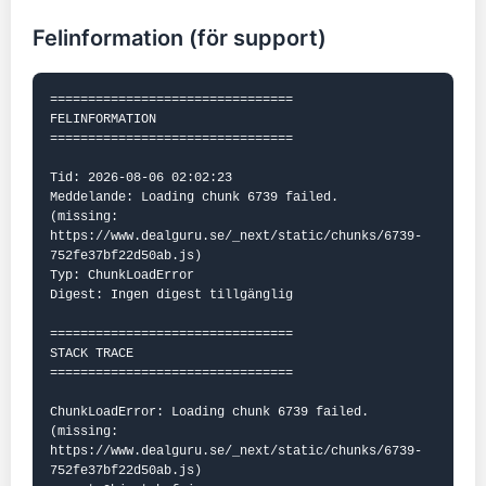
Felinformation (för support)
================================

FELINFORMATION

================================

Tid: 2026-08-06 02:02:23

Meddelande: Loading chunk 6739 failed.

(missing: 
https://www.dealguru.se/_next/static/chunks/6739-
752fe37bf22d50ab.js)

Typ: ChunkLoadError

Digest: Ingen digest tillgänglig

================================

STACK TRACE

================================

ChunkLoadError: Loading chunk 6739 failed.

(missing: 
https://www.dealguru.se/_next/static/chunks/6739-
752fe37bf22d50ab.js)
