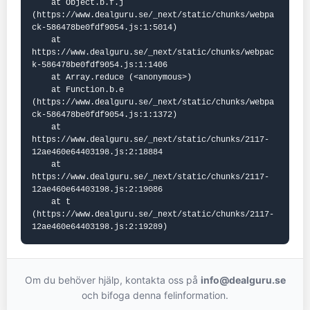
    at Object.b.f.j 
(https://www.dealguru.se/_next/static/chunks/webpa
ck-586478be0fdf9054.js:1:5014)

    at 
https://www.dealguru.se/_next/static/chunks/webpac
k-586478be0fdf9054.js:1:1406

    at Array.reduce (<anonymous>)

    at Function.b.e 
(https://www.dealguru.se/_next/static/chunks/webpa
ck-586478be0fdf9054.js:1:1372)

    at 
https://www.dealguru.se/_next/static/chunks/2117-
12ae460e64403198.js:2:18884

    at 
https://www.dealguru.se/_next/static/chunks/2117-
12ae460e64403198.js:2:19086

    at t 
(https://www.dealguru.se/_next/static/chunks/2117-
12ae460e64403198.js:2:19289)
Om du behöver hjälp, kontakta oss på
info@dealguru.se
och bifoga denna felinformation.