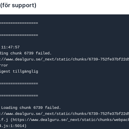
 (för support)
=================

=================

11:47:57

ding chunk 6739 failed.

://www.dealguru.se/_next/static/chunks/6739-752fe37bf22d5
ror

igest tillgänglig

=================

=================

 Loading chunk 6739 failed.

://www.dealguru.se/_next/static/chunks/6739-752fe37bf22d5
.js:1:5014)
