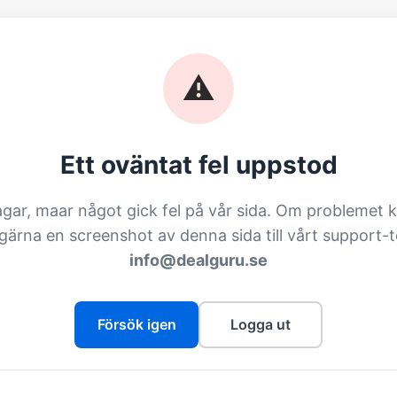
⚠️
Ett oväntat fel uppstod
agar, maar något gick fel på vår sida. Om problemet k
 gärna en screenshot av denna sida till vårt support-
info@dealguru.se
Försök igen
Logga ut