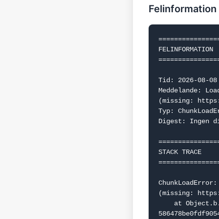
Felinformation
===============
FELINFORMATION

===============
Tid: 2026-08-08 
Meddelande: Loa
(missing: https
Typ: ChunkLoadEr
Digest: Ingen d
===============
STACK TRACE

===============
ChunkLoadError:
(missing: https
    at Object.b.f.j (https://www.dealguru.se/_next/static/chunks/webpack-
586478be0fdf9054