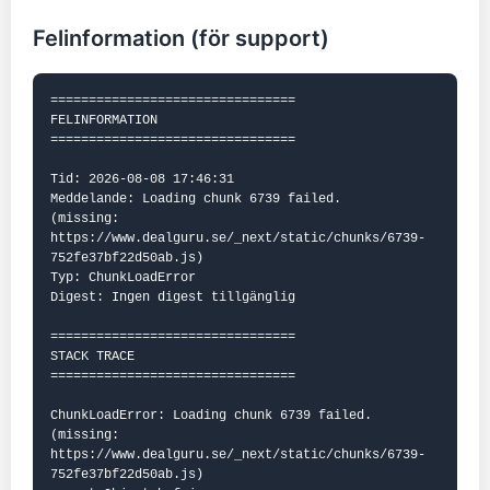
Felinformation (för support)
================================

FELINFORMATION

================================

Tid: 2026-08-08 17:46:31

Meddelande: Loading chunk 6739 failed.

(missing: 
https://www.dealguru.se/_next/static/chunks/6739-
752fe37bf22d50ab.js)

Typ: ChunkLoadError

Digest: Ingen digest tillgänglig

================================

STACK TRACE

================================

ChunkLoadError: Loading chunk 6739 failed.

(missing: 
https://www.dealguru.se/_next/static/chunks/6739-
752fe37bf22d50ab.js)
