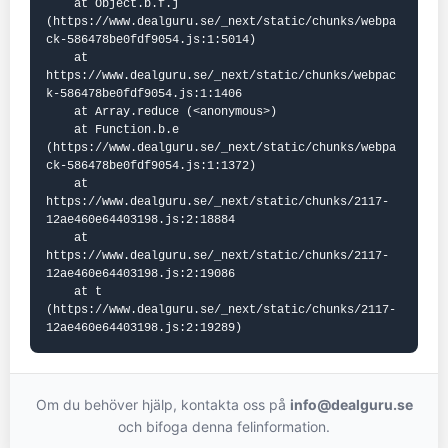
    at Object.b.f.j 
(https://www.dealguru.se/_next/static/chunks/webpa
ck-586478be0fdf9054.js:1:5014)

    at 
https://www.dealguru.se/_next/static/chunks/webpac
k-586478be0fdf9054.js:1:1406

    at Array.reduce (<anonymous>)

    at Function.b.e 
(https://www.dealguru.se/_next/static/chunks/webpa
ck-586478be0fdf9054.js:1:1372)

    at 
https://www.dealguru.se/_next/static/chunks/2117-
12ae460e64403198.js:2:18884

    at 
https://www.dealguru.se/_next/static/chunks/2117-
12ae460e64403198.js:2:19086

    at t 
(https://www.dealguru.se/_next/static/chunks/2117-
12ae460e64403198.js:2:19289)
Om du behöver hjälp, kontakta oss på
info@dealguru.se
och bifoga denna felinformation.