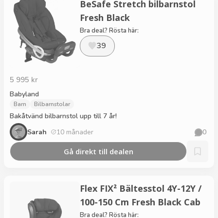
BeSafe Stretch bilbarnstol
Fresh Black
Bra deal? Rösta här:
39
5 995 kr
Babyland
Barn
Bilbarnstolar
Bakåtvänd bilbarnstol upp till 7 år!
Sarah
10 månader
0
Gå direkt till dealen
Flex FIX² Bältesstol 4Y-12Y /
100-150 Cm Fresh Black Cab
Bra deal? Rösta här: