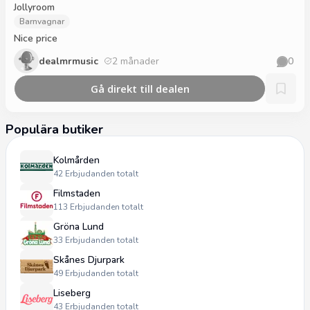
Jollyroom
Barnvagnar
Nice price
dealmrmusic
2 månader
0
Gå direkt till dealen
Populära butiker
Kolmården
42
Erbjudanden totalt
Filmstaden
113
Erbjudanden totalt
Gröna Lund
33
Erbjudanden totalt
Skånes Djurpark
49
Erbjudanden totalt
Liseberg
43
Erbjudanden totalt