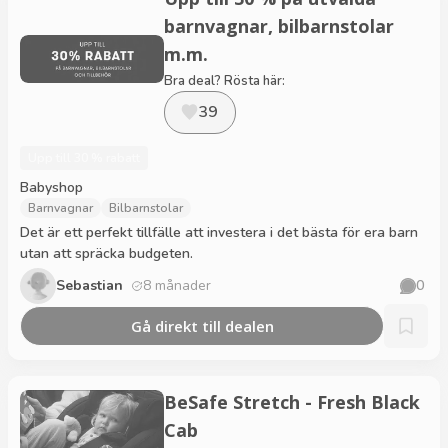
barnvagnar, bilbarnstolar
m.m.
Bra deal? Rösta här:
39
Upp till 30 % rabatt
Babyshop
Barnvagnar
Bilbarnstolar
Det är ett perfekt tillfälle att investera i det bästa för era barn
utan att spräcka budgeten.
Sebastian
8 månader
0
Gå direkt till dealen
BeSafe Stretch - Fresh Black
Cab