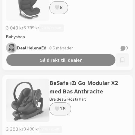
8
3 040 kr
3 799 kr
20 % rabatt
Babyshop
DealHelenaEd
6 månader
0
Gå direkt till dealen
BeSafe iZi Go Modular X2
med Bas Anthracite
Bra deal? Rösta här:
18
3 390 kr
3 490 kr
3 % rabatt