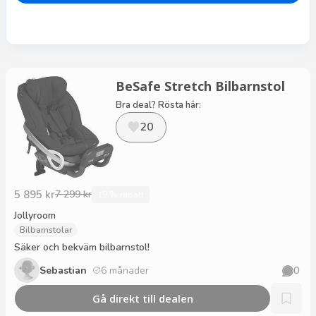
BeSafe Stretch Bilbarnstol
Bra deal? Rösta här:
20
5 895 kr
7 299 kr
19 % rabatt
Jollyroom
Bilbarnstolar
Säker och bekväm bilbarnstol!
Sebastian
6 månader
0
Gå direkt till dealen