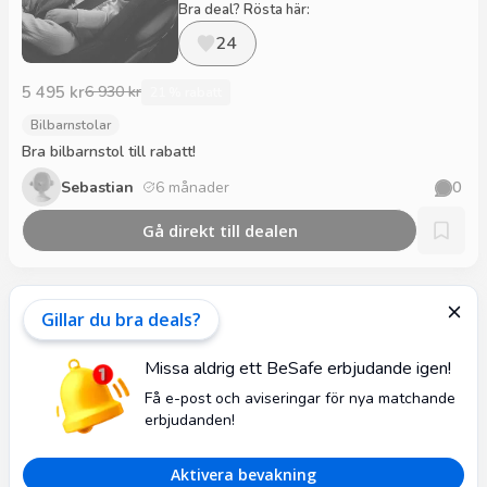
Bra deal? Rösta här:
24
5 495 kr
6 930 kr
21 % rabatt
Bilbarnstolar
Bra bilbarnstol till rabatt!
Sebastian
6 månader
0
Gå direkt till dealen
Gillar du bra deals?
Missa aldrig ett
BeSafe
erbjudande igen!
Få e-post och aviseringar för nya matchande
erbjudanden!
Aktivera bevakning