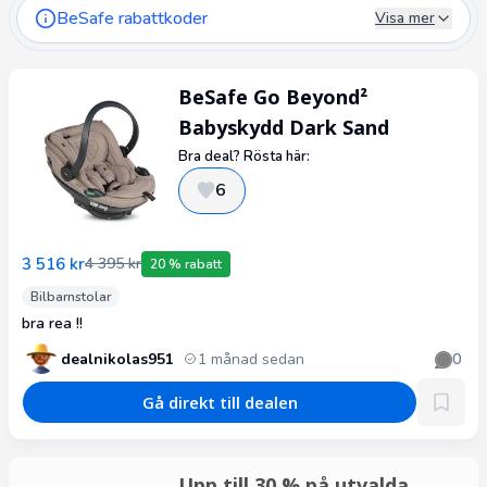
BeSafe rabattkoder
Visa mer
BeSafe Go Beyond²
Babyskydd Dark Sand
Bra deal? Rösta här:
6
3 516 kr
4 395 kr
20 % rabatt
Bilbarnstolar
bra rea !!
dealnikolas951
1 månad sedan
0
Gå direkt till dealen
Upp till 30 % på utvalda