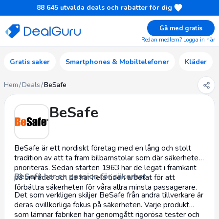
88 645
utvalda deals och rabatter för dig
Gå med gratis
Redan medlem? Logga in här
Gratis saker
Smartphones & Mobiltelefoner
Kläder
Hem
/
Deals
/
BeSafe
BeSafe
BeSafe är ett nordiskt företag med en lång och stolt
tradition av att ta fram
bilbarnstolar
som där säkerheten
prioriteras. Sedan starten 1963 har de legat i framkant
BeSafe har en passion för säkerhet
på området och de har hela tiden arbetat för att
förbättra säkerheten för våra allra minsta passagerare.
Det som verkligen skiljer BeSafe från andra tillverkare är
deras ovillkorliga fokus på säkerheten. Varje produkt
som lämnar fabriken har genomgått rigorösa tester och