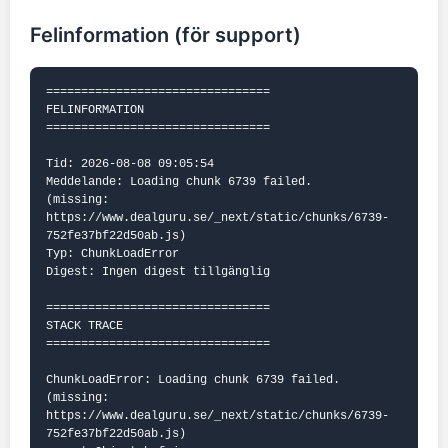
Felinformation (för support)
================================

FELINFORMATION

================================

Tid: 2026-08-08 09:05:54

Meddelande: Loading chunk 6739 failed.

(missing: 
https://www.dealguru.se/_next/static/chunks/6739-
752fe37bf22d50ab.js)

Typ: ChunkLoadError

Digest: Ingen digest tillgänglig

================================

STACK TRACE

================================

ChunkLoadError: Loading chunk 6739 failed.

(missing: 
https://www.dealguru.se/_next/static/chunks/6739-
752fe37bf22d50ab.js)
