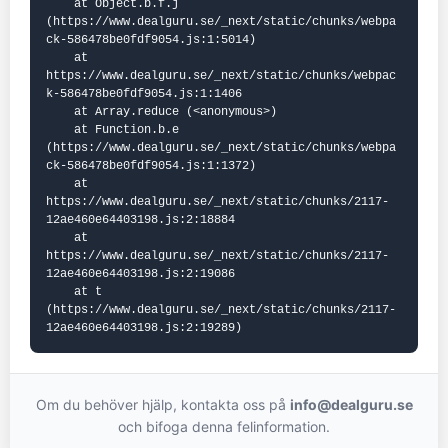
    at Object.b.f.j 
(https://www.dealguru.se/_next/static/chunks/webpa
ck-586478be0fdf9054.js:1:5014)

    at 
https://www.dealguru.se/_next/static/chunks/webpac
k-586478be0fdf9054.js:1:1406

    at Array.reduce (<anonymous>)

    at Function.b.e 
(https://www.dealguru.se/_next/static/chunks/webpa
ck-586478be0fdf9054.js:1:1372)

    at 
https://www.dealguru.se/_next/static/chunks/2117-
12ae460e64403198.js:2:18884

    at 
https://www.dealguru.se/_next/static/chunks/2117-
12ae460e64403198.js:2:19086

    at t 
(https://www.dealguru.se/_next/static/chunks/2117-
12ae460e64403198.js:2:19289)
Om du behöver hjälp, kontakta oss på
info@dealguru.se
och bifoga denna felinformation.