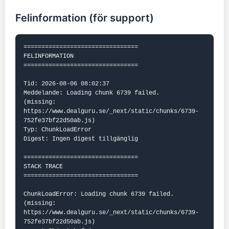
Felinformation (för support)
================================

FELINFORMATION

================================

Tid: 2026-08-06 08:02:37

Meddelande: Loading chunk 6739 failed.

(missing: 
https://www.dealguru.se/_next/static/chunks/6739-
752fe37bf22d50ab.js)

Typ: ChunkLoadError

Digest: Ingen digest tillgänglig

================================

STACK TRACE

================================

ChunkLoadError: Loading chunk 6739 failed.

(missing: 
https://www.dealguru.se/_next/static/chunks/6739-
752fe37bf22d50ab.js)
