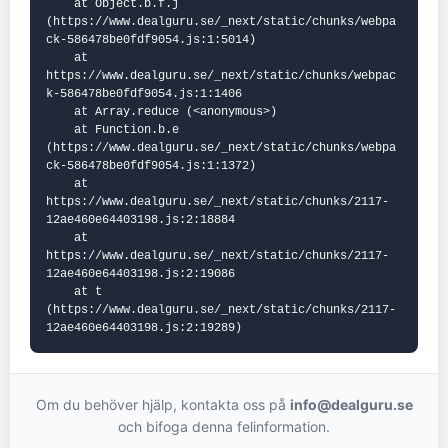
    at Object.b.f.j 
(https://www.dealguru.se/_next/static/chunks/webpa
ck-586478be0fdf9054.js:1:5014)

    at 
https://www.dealguru.se/_next/static/chunks/webpac
k-586478be0fdf9054.js:1:1406

    at Array.reduce (<anonymous>)

    at Function.b.e 
(https://www.dealguru.se/_next/static/chunks/webpa
ck-586478be0fdf9054.js:1:1372)

    at 
https://www.dealguru.se/_next/static/chunks/2117-
12ae460e64403198.js:2:18884

    at 
https://www.dealguru.se/_next/static/chunks/2117-
12ae460e64403198.js:2:19086

    at t 
(https://www.dealguru.se/_next/static/chunks/2117-
12ae460e64403198.js:2:19289)
Om du behöver hjälp, kontakta oss på
info@dealguru.se
och bifoga denna felinformation.