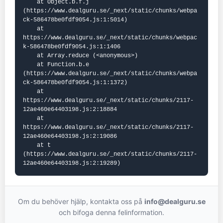
    at Object.b.f.j 
(https://www.dealguru.se/_next/static/chunks/webpa
ck-586478be0fdf9054.js:1:5014)

    at 
https://www.dealguru.se/_next/static/chunks/webpac
k-586478be0fdf9054.js:1:1406

    at Array.reduce (<anonymous>)

    at Function.b.e 
(https://www.dealguru.se/_next/static/chunks/webpa
ck-586478be0fdf9054.js:1:1372)

    at 
https://www.dealguru.se/_next/static/chunks/2117-
12ae460e64403198.js:2:18884

    at 
https://www.dealguru.se/_next/static/chunks/2117-
12ae460e64403198.js:2:19086

    at t 
(https://www.dealguru.se/_next/static/chunks/2117-
12ae460e64403198.js:2:19289)
Om du behöver hjälp, kontakta oss på
info@dealguru.se
och bifoga denna felinformation.