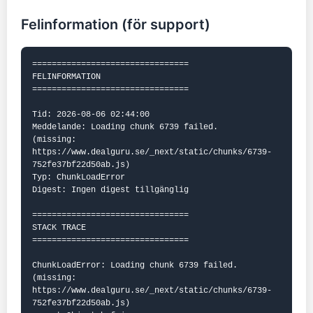
Felinformation (för support)
================================

FELINFORMATION

================================

Tid: 2026-08-06 02:44:00

Meddelande: Loading chunk 6739 failed.

(missing: 
https://www.dealguru.se/_next/static/chunks/6739-
752fe37bf22d50ab.js)

Typ: ChunkLoadError

Digest: Ingen digest tillgänglig

================================

STACK TRACE

================================

ChunkLoadError: Loading chunk 6739 failed.

(missing: 
https://www.dealguru.se/_next/static/chunks/6739-
752fe37bf22d50ab.js)
