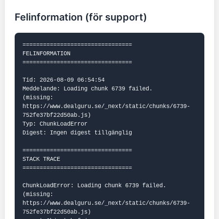
Felinformation (för support)
================================

FELINFORMATION

================================

Tid: 2026-08-09 06:54:54

Meddelande: Loading chunk 6739 failed.

(missing: 
https://www.dealguru.se/_next/static/chunks/6739-
752fe37bf22d50ab.js)

Typ: ChunkLoadError

Digest: Ingen digest tillgänglig

================================

STACK TRACE

================================

ChunkLoadError: Loading chunk 6739 failed.

(missing: 
https://www.dealguru.se/_next/static/chunks/6739-
752fe37bf22d50ab.js)
