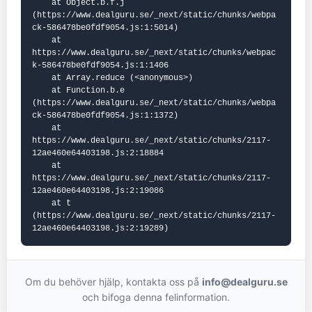
    at Object.b.f.j 
(https://www.dealguru.se/_next/static/chunks/webpa
ck-586478be0fdf9054.js:1:5014)

    at 
https://www.dealguru.se/_next/static/chunks/webpac
k-586478be0fdf9054.js:1:1406

    at Array.reduce (<anonymous>)

    at Function.b.e 
(https://www.dealguru.se/_next/static/chunks/webpa
ck-586478be0fdf9054.js:1:1372)

    at 
https://www.dealguru.se/_next/static/chunks/2117-
12ae460e64403198.js:2:18884

    at 
https://www.dealguru.se/_next/static/chunks/2117-
12ae460e64403198.js:2:19086

    at t 
(https://www.dealguru.se/_next/static/chunks/2117-
12ae460e64403198.js:2:19289)
Om du behöver hjälp, kontakta oss på
info@dealguru.se
och bifoga denna felinformation.