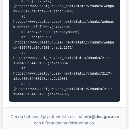
    at Object.b.f.j 
(https://www.dealguru.se/_next/static/chunks/webpa
ck-586478be0fdf9054.js:1:5014)

    at 
https://www.dealguru.se/_next/static/chunks/webpac
k-586478be0fdf9054.js:1:1406

    at Array.reduce (<anonymous>)

    at Function.b.e 
(https://www.dealguru.se/_next/static/chunks/webpa
ck-586478be0fdf9054.js:1:1372)

    at 
https://www.dealguru.se/_next/static/chunks/2117-
12ae460e64403198.js:2:18884

    at 
https://www.dealguru.se/_next/static/chunks/2117-
12ae460e64403198.js:2:19086

    at t 
(https://www.dealguru.se/_next/static/chunks/2117-
12ae460e64403198.js:2:19289)
Om du behöver hjälp, kontakta oss på
info@dealguru.se
och bifoga denna felinformation.