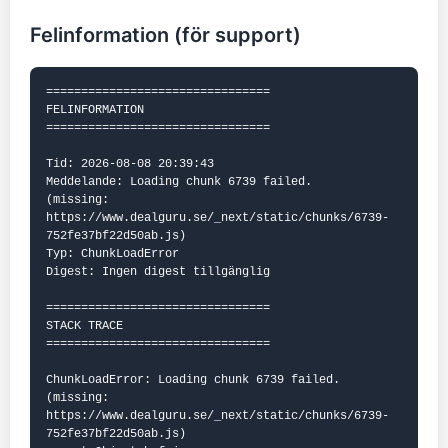
Felinformation (för support)
================================

FELINFORMATION

================================

Tid: 2026-08-08 20:39:43

Meddelande: Loading chunk 6739 failed.

(missing: 
https://www.dealguru.se/_next/static/chunks/6739-
752fe37bf22d50ab.js)

Typ: ChunkLoadError

Digest: Ingen digest tillgänglig

================================

STACK TRACE

================================

ChunkLoadError: Loading chunk 6739 failed.

(missing: 
https://www.dealguru.se/_next/static/chunks/6739-
752fe37bf22d50ab.js)
