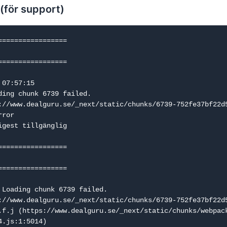
 (för support)
=================

=================

07:57:15

ding chunk 6739 failed.

://www.dealguru.se/_next/static/chunks/6739-752fe37bf22d5
ror

igest tillgänglig

=================

=================

 Loading chunk 6739 failed.

://www.dealguru.se/_next/static/chunks/6739-752fe37bf22d5
.js:1:5014)
