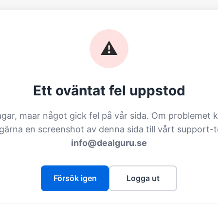
⚠️
Ett oväntat fel uppstod
agar, maar något gick fel på vår sida. Om problemet k
 gärna en screenshot av denna sida till vårt support-
info@dealguru.se
Försök igen
Logga ut