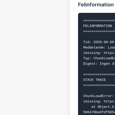
Felinformation
===============
FELINFORMATION

===============
Tid: 2026-08-09 
Meddelande: Loa
(missing: https
Typ: ChunkLoadEr
Digest: Ingen d
===============
STACK TRACE

===============
ChunkLoadError:
(missing: https
    at Object.b.f.j (https://www.dealguru.se/_next/static/chunks/webpack-
586478be0fdf9054