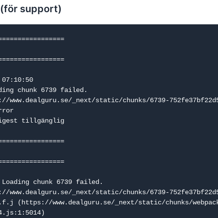
 (för support)
=================

=================

07:10:50

ding chunk 6739 failed.

://www.dealguru.se/_next/static/chunks/6739-752fe37bf22d5
ror

igest tillgänglig

=================

=================

 Loading chunk 6739 failed.

://www.dealguru.se/_next/static/chunks/6739-752fe37bf22d5
.js:1:5014)
