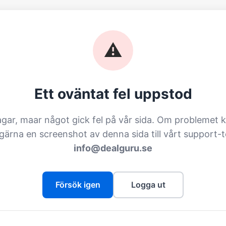
⚠️
Ett oväntat fel uppstod
agar, maar något gick fel på vår sida. Om problemet k
 gärna en screenshot av denna sida till vårt support-
info@dealguru.se
Försök igen
Logga ut