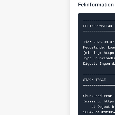
Felinformation
===============
FELINFORMATION

===============
Tid: 2026-08-07 
Meddelande: Loa
(missing: https
Typ: ChunkLoadEr
Digest: Ingen d
===============
STACK TRACE

===============
ChunkLoadError:
(missing: https
    at Object.b.f.j (https://www.dealguru.se/_next/static/chunks/webpack-
586478be0fdf9054