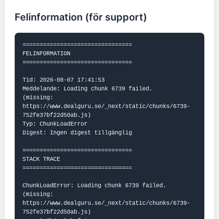
Felinformation (för support)
================================

FELINFORMATION

================================

Tid: 2026-08-07 17:41:53

Meddelande: Loading chunk 6739 failed.

(missing: 
https://www.dealguru.se/_next/static/chunks/6739-
752fe37bf22d50ab.js)

Typ: ChunkLoadError

Digest: Ingen digest tillgänglig

================================

STACK TRACE

================================

ChunkLoadError: Loading chunk 6739 failed.

(missing: 
https://www.dealguru.se/_next/static/chunks/6739-
752fe37bf22d50ab.js)
