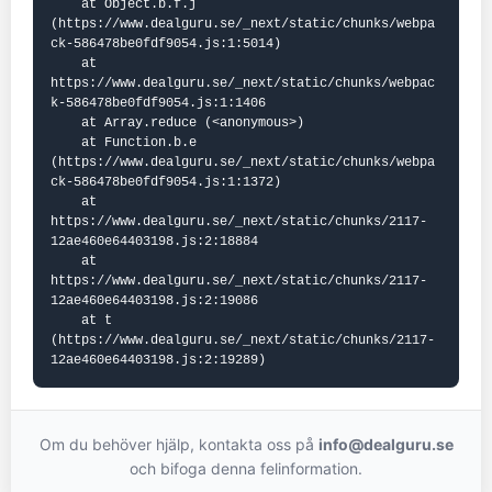
    at Object.b.f.j 
(https://www.dealguru.se/_next/static/chunks/webpa
ck-586478be0fdf9054.js:1:5014)

    at 
https://www.dealguru.se/_next/static/chunks/webpac
k-586478be0fdf9054.js:1:1406

    at Array.reduce (<anonymous>)

    at Function.b.e 
(https://www.dealguru.se/_next/static/chunks/webpa
ck-586478be0fdf9054.js:1:1372)

    at 
https://www.dealguru.se/_next/static/chunks/2117-
12ae460e64403198.js:2:18884

    at 
https://www.dealguru.se/_next/static/chunks/2117-
12ae460e64403198.js:2:19086

    at t 
(https://www.dealguru.se/_next/static/chunks/2117-
12ae460e64403198.js:2:19289)
Om du behöver hjälp, kontakta oss på
info@dealguru.se
och bifoga denna felinformation.