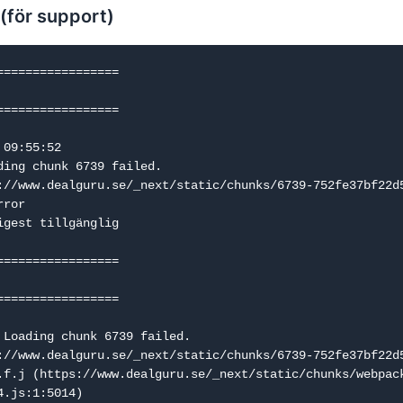
 (för support)
=================

=================

09:55:52

ding chunk 6739 failed.

://www.dealguru.se/_next/static/chunks/6739-752fe37bf22d5
ror

igest tillgänglig

=================

=================

 Loading chunk 6739 failed.

://www.dealguru.se/_next/static/chunks/6739-752fe37bf22d5
.js:1:5014)
