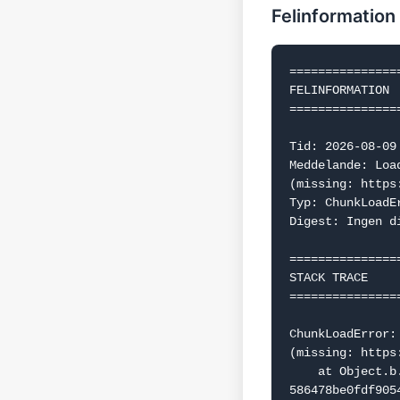
Felinformation
===============
FELINFORMATION

===============
Tid: 2026-08-09 
Meddelande: Loa
(missing: https
Typ: ChunkLoadEr
Digest: Ingen d
===============
STACK TRACE

===============
ChunkLoadError:
(missing: https
    at Object.b.f.j (https://www.dealguru.se/_next/static/chunks/webpack-
586478be0fdf9054