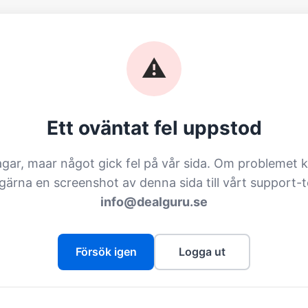
⚠️
Ett oväntat fel uppstod
agar, maar något gick fel på vår sida. Om problemet k
 gärna en screenshot av denna sida till vårt support-
info@dealguru.se
Försök igen
Logga ut