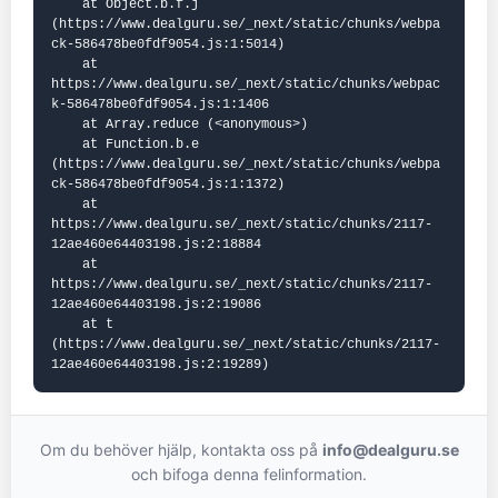
    at Object.b.f.j 
(https://www.dealguru.se/_next/static/chunks/webpa
ck-586478be0fdf9054.js:1:5014)

    at 
https://www.dealguru.se/_next/static/chunks/webpac
k-586478be0fdf9054.js:1:1406

    at Array.reduce (<anonymous>)

    at Function.b.e 
(https://www.dealguru.se/_next/static/chunks/webpa
ck-586478be0fdf9054.js:1:1372)

    at 
https://www.dealguru.se/_next/static/chunks/2117-
12ae460e64403198.js:2:18884

    at 
https://www.dealguru.se/_next/static/chunks/2117-
12ae460e64403198.js:2:19086

    at t 
(https://www.dealguru.se/_next/static/chunks/2117-
12ae460e64403198.js:2:19289)
Om du behöver hjälp, kontakta oss på
info@dealguru.se
och bifoga denna felinformation.