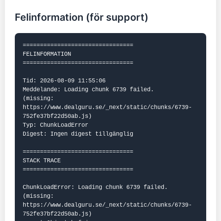
Felinformation (för support)
================================

FELINFORMATION

================================

Tid: 2026-08-09 11:55:06

Meddelande: Loading chunk 6739 failed.

(missing: 
https://www.dealguru.se/_next/static/chunks/6739-
752fe37bf22d50ab.js)

Typ: ChunkLoadError

Digest: Ingen digest tillgänglig

================================

STACK TRACE

================================

ChunkLoadError: Loading chunk 6739 failed.

(missing: 
https://www.dealguru.se/_next/static/chunks/6739-
752fe37bf22d50ab.js)
