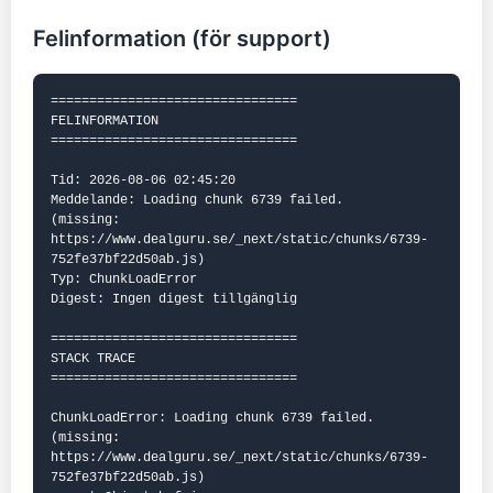
Felinformation (för support)
================================

FELINFORMATION

================================

Tid: 2026-08-06 02:45:20

Meddelande: Loading chunk 6739 failed.

(missing: 
https://www.dealguru.se/_next/static/chunks/6739-
752fe37bf22d50ab.js)

Typ: ChunkLoadError

Digest: Ingen digest tillgänglig

================================

STACK TRACE

================================

ChunkLoadError: Loading chunk 6739 failed.

(missing: 
https://www.dealguru.se/_next/static/chunks/6739-
752fe37bf22d50ab.js)
