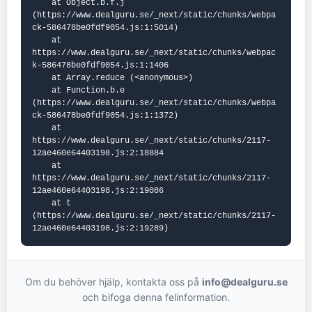
    at Object.b.f.j 
(https://www.dealguru.se/_next/static/chunks/webpa
ck-586478be0fdf9054.js:1:5014)

    at 
https://www.dealguru.se/_next/static/chunks/webpac
k-586478be0fdf9054.js:1:1406

    at Array.reduce (<anonymous>)

    at Function.b.e 
(https://www.dealguru.se/_next/static/chunks/webpa
ck-586478be0fdf9054.js:1:1372)

    at 
https://www.dealguru.se/_next/static/chunks/2117-
12ae460e64403198.js:2:18884

    at 
https://www.dealguru.se/_next/static/chunks/2117-
12ae460e64403198.js:2:19086

    at t 
(https://www.dealguru.se/_next/static/chunks/2117-
12ae460e64403198.js:2:19289)
Om du behöver hjälp, kontakta oss på
info@dealguru.se
och bifoga denna felinformation.