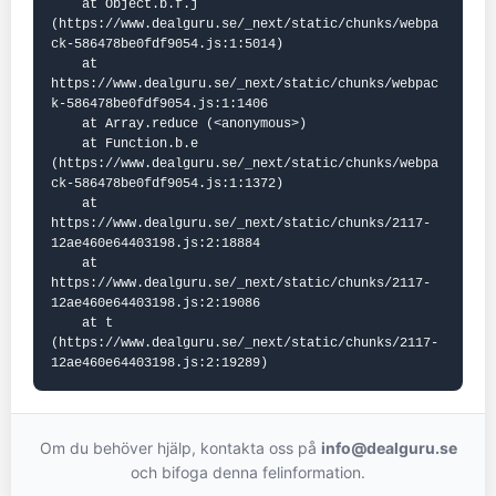
    at Object.b.f.j 
(https://www.dealguru.se/_next/static/chunks/webpa
ck-586478be0fdf9054.js:1:5014)

    at 
https://www.dealguru.se/_next/static/chunks/webpac
k-586478be0fdf9054.js:1:1406

    at Array.reduce (<anonymous>)

    at Function.b.e 
(https://www.dealguru.se/_next/static/chunks/webpa
ck-586478be0fdf9054.js:1:1372)

    at 
https://www.dealguru.se/_next/static/chunks/2117-
12ae460e64403198.js:2:18884

    at 
https://www.dealguru.se/_next/static/chunks/2117-
12ae460e64403198.js:2:19086

    at t 
(https://www.dealguru.se/_next/static/chunks/2117-
12ae460e64403198.js:2:19289)
Om du behöver hjälp, kontakta oss på
info@dealguru.se
och bifoga denna felinformation.