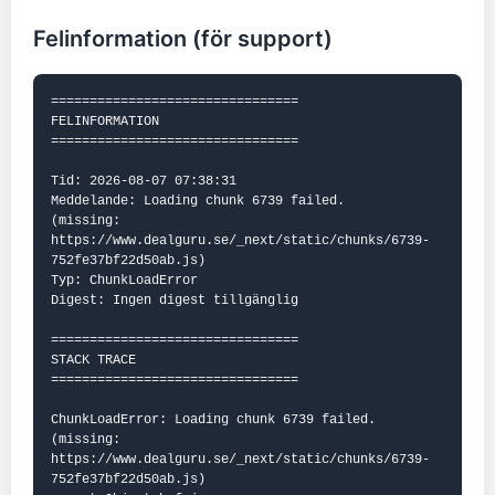
Felinformation (för support)
================================

FELINFORMATION

================================

Tid: 2026-08-07 07:38:31

Meddelande: Loading chunk 6739 failed.

(missing: 
https://www.dealguru.se/_next/static/chunks/6739-
752fe37bf22d50ab.js)

Typ: ChunkLoadError

Digest: Ingen digest tillgänglig

================================

STACK TRACE

================================

ChunkLoadError: Loading chunk 6739 failed.

(missing: 
https://www.dealguru.se/_next/static/chunks/6739-
752fe37bf22d50ab.js)
