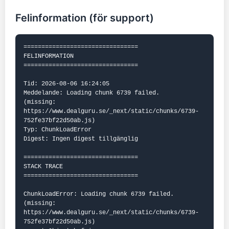
Felinformation (för support)
================================

FELINFORMATION

================================

Tid: 2026-08-06 16:24:05

Meddelande: Loading chunk 6739 failed.

(missing: 
https://www.dealguru.se/_next/static/chunks/6739-
752fe37bf22d50ab.js)

Typ: ChunkLoadError

Digest: Ingen digest tillgänglig

================================

STACK TRACE

================================

ChunkLoadError: Loading chunk 6739 failed.

(missing: 
https://www.dealguru.se/_next/static/chunks/6739-
752fe37bf22d50ab.js)
