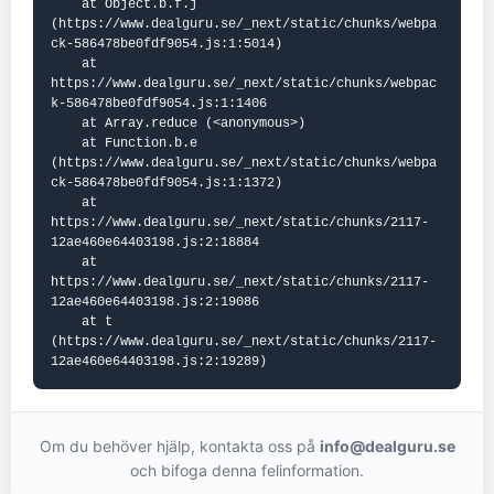
    at Object.b.f.j 
(https://www.dealguru.se/_next/static/chunks/webpa
ck-586478be0fdf9054.js:1:5014)

    at 
https://www.dealguru.se/_next/static/chunks/webpac
k-586478be0fdf9054.js:1:1406

    at Array.reduce (<anonymous>)

    at Function.b.e 
(https://www.dealguru.se/_next/static/chunks/webpa
ck-586478be0fdf9054.js:1:1372)

    at 
https://www.dealguru.se/_next/static/chunks/2117-
12ae460e64403198.js:2:18884

    at 
https://www.dealguru.se/_next/static/chunks/2117-
12ae460e64403198.js:2:19086

    at t 
(https://www.dealguru.se/_next/static/chunks/2117-
12ae460e64403198.js:2:19289)
Om du behöver hjälp, kontakta oss på
info@dealguru.se
och bifoga denna felinformation.