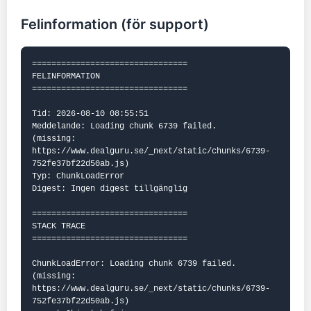
Felinformation (för support)
================================

FELINFORMATION

================================

Tid: 2026-08-10 08:55:51

Meddelande: Loading chunk 6739 failed.

(missing: 
https://www.dealguru.se/_next/static/chunks/6739-
752fe37bf22d50ab.js)

Typ: ChunkLoadError

Digest: Ingen digest tillgänglig

================================

STACK TRACE

================================

ChunkLoadError: Loading chunk 6739 failed.

(missing: 
https://www.dealguru.se/_next/static/chunks/6739-
752fe37bf22d50ab.js)
