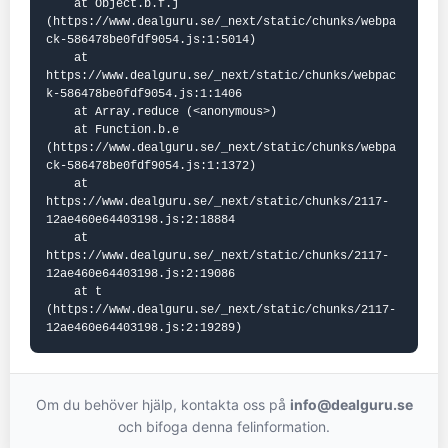
    at Object.b.f.j 
(https://www.dealguru.se/_next/static/chunks/webpa
ck-586478be0fdf9054.js:1:5014)

    at 
https://www.dealguru.se/_next/static/chunks/webpac
k-586478be0fdf9054.js:1:1406

    at Array.reduce (<anonymous>)

    at Function.b.e 
(https://www.dealguru.se/_next/static/chunks/webpa
ck-586478be0fdf9054.js:1:1372)

    at 
https://www.dealguru.se/_next/static/chunks/2117-
12ae460e64403198.js:2:18884

    at 
https://www.dealguru.se/_next/static/chunks/2117-
12ae460e64403198.js:2:19086

    at t 
(https://www.dealguru.se/_next/static/chunks/2117-
12ae460e64403198.js:2:19289)
Om du behöver hjälp, kontakta oss på
info@dealguru.se
och bifoga denna felinformation.