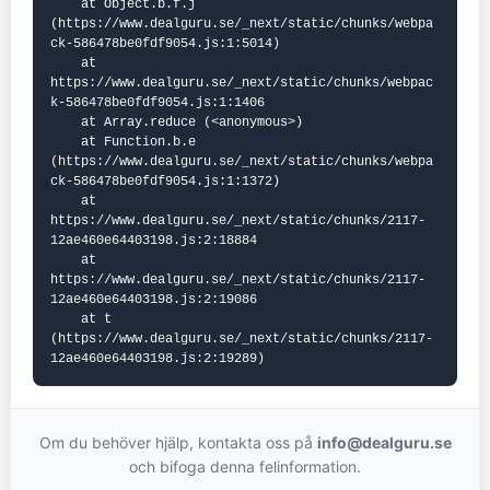
    at Object.b.f.j 
(https://www.dealguru.se/_next/static/chunks/webpa
ck-586478be0fdf9054.js:1:5014)

    at 
https://www.dealguru.se/_next/static/chunks/webpac
k-586478be0fdf9054.js:1:1406

    at Array.reduce (<anonymous>)

    at Function.b.e 
(https://www.dealguru.se/_next/static/chunks/webpa
ck-586478be0fdf9054.js:1:1372)

    at 
https://www.dealguru.se/_next/static/chunks/2117-
12ae460e64403198.js:2:18884

    at 
https://www.dealguru.se/_next/static/chunks/2117-
12ae460e64403198.js:2:19086

    at t 
(https://www.dealguru.se/_next/static/chunks/2117-
12ae460e64403198.js:2:19289)
Om du behöver hjälp, kontakta oss på
info@dealguru.se
och bifoga denna felinformation.