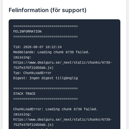
Felinformation (för support)
================================

FELINFORMATION

================================

Tid: 2026-08-07 10:22:24

Meddelande: Loading chunk 6739 failed.

(missing: 
https://www.dealguru.se/_next/static/chunks/6739-
752fe37bf22d50ab.js)

Typ: ChunkLoadError

Digest: Ingen digest tillgänglig

================================

STACK TRACE

================================

ChunkLoadError: Loading chunk 6739 failed.

(missing: 
https://www.dealguru.se/_next/static/chunks/6739-
752fe37bf22d50ab.js)
