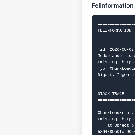
Felinformation
===============
FELINFORMATION

===============
Tid: 2026-08-07 
Meddelande: Loa
(missing: https
Typ: ChunkLoadEr
Digest: Ingen d
===============
STACK TRACE

===============
ChunkLoadError:
(missing: https
    at Object.b.f.j (https://www.dealguru.se/_next/static/chunks/webpack-
586478be0fdf9054