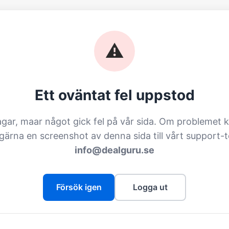
⚠️
Ett oväntat fel uppstod
agar, maar något gick fel på vår sida. Om problemet k
 gärna en screenshot av denna sida till vårt support-
info@dealguru.se
Försök igen
Logga ut