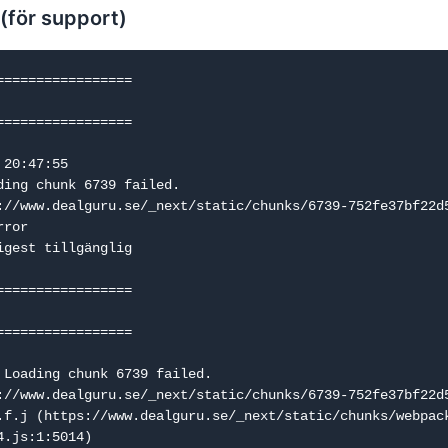
 (för support)
=================

=================

20:47:55

ding chunk 6739 failed.

://www.dealguru.se/_next/static/chunks/6739-752fe37bf22d5
ror

igest tillgänglig

=================

=================

 Loading chunk 6739 failed.

://www.dealguru.se/_next/static/chunks/6739-752fe37bf22d5
.js:1:5014)
