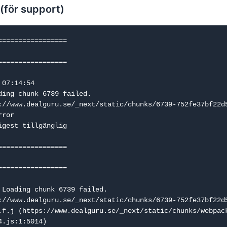
 (för support)
=================

=================

07:14:54

ding chunk 6739 failed.

://www.dealguru.se/_next/static/chunks/6739-752fe37bf22d5
ror

igest tillgänglig

=================

=================

 Loading chunk 6739 failed.

://www.dealguru.se/_next/static/chunks/6739-752fe37bf22d5
.js:1:5014)
