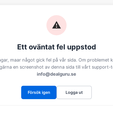
⚠️
Ett oväntat fel uppstod
agar, maar något gick fel på vår sida. Om problemet k
 gärna en screenshot av denna sida till vårt support-
info@dealguru.se
Försök igen
Logga ut