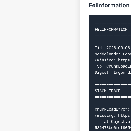
Felinformation
===============
FELINFORMATION

===============
Tid: 2026-08-06 
Meddelande: Loa
(missing: https
Typ: ChunkLoadEr
Digest: Ingen d
===============
STACK TRACE

===============
ChunkLoadError:
(missing: https
    at Object.b.f.j (https://www.dealguru.se/_next/static/chunks/webpack-
586478be0fdf9054