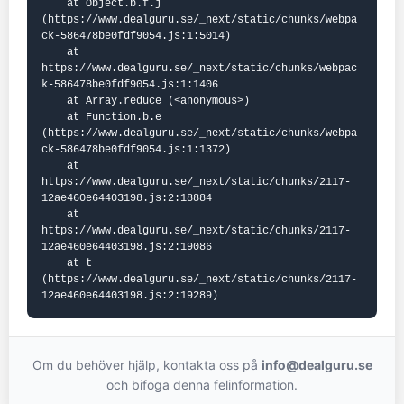
    at Object.b.f.j 
(https://www.dealguru.se/_next/static/chunks/webpa
ck-586478be0fdf9054.js:1:5014)

    at 
https://www.dealguru.se/_next/static/chunks/webpac
k-586478be0fdf9054.js:1:1406

    at Array.reduce (<anonymous>)

    at Function.b.e 
(https://www.dealguru.se/_next/static/chunks/webpa
ck-586478be0fdf9054.js:1:1372)

    at 
https://www.dealguru.se/_next/static/chunks/2117-
12ae460e64403198.js:2:18884

    at 
https://www.dealguru.se/_next/static/chunks/2117-
12ae460e64403198.js:2:19086

    at t 
(https://www.dealguru.se/_next/static/chunks/2117-
12ae460e64403198.js:2:19289)
Om du behöver hjälp, kontakta oss på
info@dealguru.se
och bifoga denna felinformation.