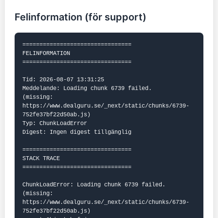
Felinformation (för support)
================================

FELINFORMATION

================================

Tid: 2026-08-07 13:31:25

Meddelande: Loading chunk 6739 failed.

(missing: 
https://www.dealguru.se/_next/static/chunks/6739-
752fe37bf22d50ab.js)

Typ: ChunkLoadError

Digest: Ingen digest tillgänglig

================================

STACK TRACE

================================

ChunkLoadError: Loading chunk 6739 failed.

(missing: 
https://www.dealguru.se/_next/static/chunks/6739-
752fe37bf22d50ab.js)
