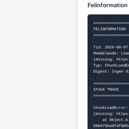
Felinformation
===============
FELINFORMATION

===============
Tid: 2026-08-07 
Meddelande: Loa
(missing: https
Typ: ChunkLoadEr
Digest: Ingen d
===============
STACK TRACE

===============
ChunkLoadError:
(missing: https
    at Object.b.f.j (https://www.dealguru.se/_next/static/chunks/webpack-
586478be0fdf9054