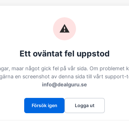
⚠️
Ett oväntat fel uppstod
agar, maar något gick fel på vår sida. Om problemet k
 gärna en screenshot av denna sida till vårt support-
info@dealguru.se
Försök igen
Logga ut