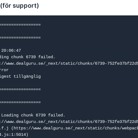
 (för support)
=================

=================

20:06:47

ding chunk 6739 failed.

://www.dealguru.se/_next/static/chunks/6739-752fe37bf22d5
ror

igest tillgänglig

=================

=================

 Loading chunk 6739 failed.

://www.dealguru.se/_next/static/chunks/6739-752fe37bf22d5
.js:1:5014)
