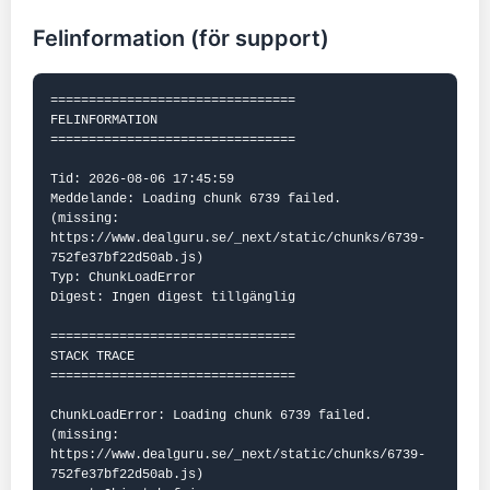
Felinformation (för support)
================================

FELINFORMATION

================================

Tid: 2026-08-06 17:45:59

Meddelande: Loading chunk 6739 failed.

(missing: 
https://www.dealguru.se/_next/static/chunks/6739-
752fe37bf22d50ab.js)

Typ: ChunkLoadError

Digest: Ingen digest tillgänglig

================================

STACK TRACE

================================

ChunkLoadError: Loading chunk 6739 failed.

(missing: 
https://www.dealguru.se/_next/static/chunks/6739-
752fe37bf22d50ab.js)
