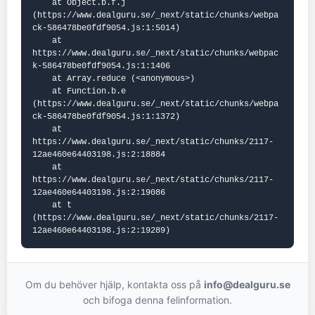
    at Object.b.f.j 
(https://www.dealguru.se/_next/static/chunks/webpa
ck-586478be0fdf9054.js:1:5014)

    at 
https://www.dealguru.se/_next/static/chunks/webpac
k-586478be0fdf9054.js:1:1406

    at Array.reduce (<anonymous>)

    at Function.b.e 
(https://www.dealguru.se/_next/static/chunks/webpa
ck-586478be0fdf9054.js:1:1372)

    at 
https://www.dealguru.se/_next/static/chunks/2117-
12ae460e64403198.js:2:18884

    at 
https://www.dealguru.se/_next/static/chunks/2117-
12ae460e64403198.js:2:19086

    at t 
(https://www.dealguru.se/_next/static/chunks/2117-
12ae460e64403198.js:2:19289)
Om du behöver hjälp, kontakta oss på
info@dealguru.se
och bifoga denna felinformation.