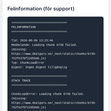
Felinformation (för support)
================================

FELINFORMATION

================================

Tid: 2026-08-09 13:23:46

Meddelande: Loading chunk 6739 failed.

(missing: 
https://www.dealguru.se/_next/static/chunks/6739-
752fe37bf22d50ab.js)

Typ: ChunkLoadError

Digest: Ingen digest tillgänglig

================================

STACK TRACE

================================

ChunkLoadError: Loading chunk 6739 failed.

(missing: 
https://www.dealguru.se/_next/static/chunks/6739-
752fe37bf22d50ab.js)
