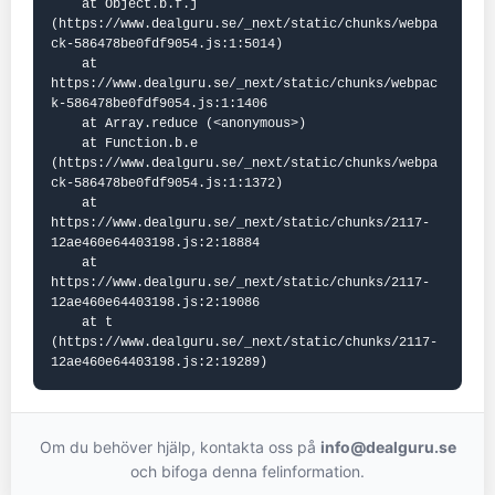
    at Object.b.f.j 
(https://www.dealguru.se/_next/static/chunks/webpa
ck-586478be0fdf9054.js:1:5014)

    at 
https://www.dealguru.se/_next/static/chunks/webpac
k-586478be0fdf9054.js:1:1406

    at Array.reduce (<anonymous>)

    at Function.b.e 
(https://www.dealguru.se/_next/static/chunks/webpa
ck-586478be0fdf9054.js:1:1372)

    at 
https://www.dealguru.se/_next/static/chunks/2117-
12ae460e64403198.js:2:18884

    at 
https://www.dealguru.se/_next/static/chunks/2117-
12ae460e64403198.js:2:19086

    at t 
(https://www.dealguru.se/_next/static/chunks/2117-
12ae460e64403198.js:2:19289)
Om du behöver hjälp, kontakta oss på
info@dealguru.se
och bifoga denna felinformation.