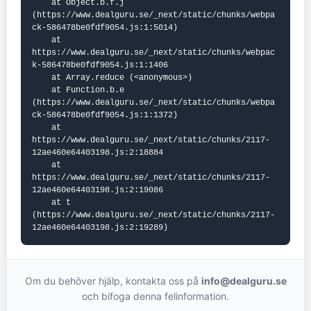
    at Object.b.f.j 
(https://www.dealguru.se/_next/static/chunks/webpa
ck-586478be0fdf9054.js:1:5014)

    at 
https://www.dealguru.se/_next/static/chunks/webpac
k-586478be0fdf9054.js:1:1406

    at Array.reduce (<anonymous>)

    at Function.b.e 
(https://www.dealguru.se/_next/static/chunks/webpa
ck-586478be0fdf9054.js:1:1372)

    at 
https://www.dealguru.se/_next/static/chunks/2117-
12ae460e64403198.js:2:18884

    at 
https://www.dealguru.se/_next/static/chunks/2117-
12ae460e64403198.js:2:19086

    at t 
(https://www.dealguru.se/_next/static/chunks/2117-
12ae460e64403198.js:2:19289)
Om du behöver hjälp, kontakta oss på
info@dealguru.se
och bifoga denna felinformation.