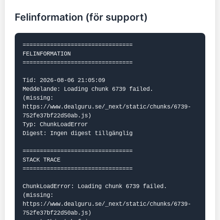
Felinformation (för support)
================================

FELINFORMATION

================================

Tid: 2026-08-06 21:05:09

Meddelande: Loading chunk 6739 failed.

(missing: 
https://www.dealguru.se/_next/static/chunks/6739-
752fe37bf22d50ab.js)

Typ: ChunkLoadError

Digest: Ingen digest tillgänglig

================================

STACK TRACE

================================

ChunkLoadError: Loading chunk 6739 failed.

(missing: 
https://www.dealguru.se/_next/static/chunks/6739-
752fe37bf22d50ab.js)
