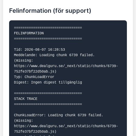
Felinformation (för support)
================================

FELINFORMATION

================================

Tid: 2026-08-07 16:28:53

Meddelande: Loading chunk 6739 failed.

(missing: 
https://www.dealguru.se/_next/static/chunks/6739-
752fe37bf22d50ab.js)

Typ: ChunkLoadError

Digest: Ingen digest tillgänglig

================================

STACK TRACE

================================

ChunkLoadError: Loading chunk 6739 failed.

(missing: 
https://www.dealguru.se/_next/static/chunks/6739-
752fe37bf22d50ab.js)
