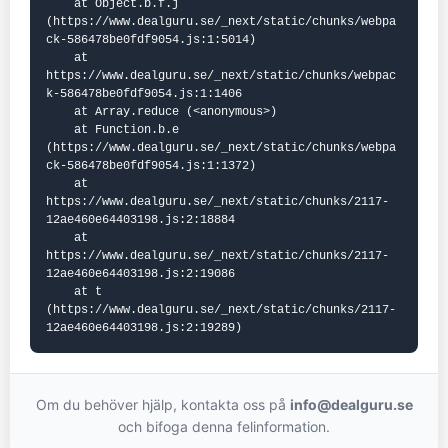
    at Object.b.f.j 
(https://www.dealguru.se/_next/static/chunks/webpa
ck-586478be0fdf9054.js:1:5014)

    at 
https://www.dealguru.se/_next/static/chunks/webpac
k-586478be0fdf9054.js:1:1406

    at Array.reduce (<anonymous>)

    at Function.b.e 
(https://www.dealguru.se/_next/static/chunks/webpa
ck-586478be0fdf9054.js:1:1372)

    at 
https://www.dealguru.se/_next/static/chunks/2117-
12ae460e64403198.js:2:18884

    at 
https://www.dealguru.se/_next/static/chunks/2117-
12ae460e64403198.js:2:19086

    at t 
(https://www.dealguru.se/_next/static/chunks/2117-
12ae460e64403198.js:2:19289)
Om du behöver hjälp, kontakta oss på
info@dealguru.se
och bifoga denna felinformation.