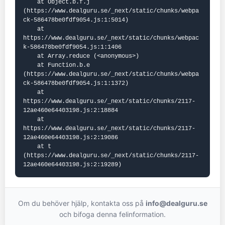
    at Object.b.f.j 
(https://www.dealguru.se/_next/static/chunks/webpa
ck-586478be0fdf9054.js:1:5014)

    at 
https://www.dealguru.se/_next/static/chunks/webpac
k-586478be0fdf9054.js:1:1406

    at Array.reduce (<anonymous>)

    at Function.b.e 
(https://www.dealguru.se/_next/static/chunks/webpa
ck-586478be0fdf9054.js:1:1372)

    at 
https://www.dealguru.se/_next/static/chunks/2117-
12ae460e64403198.js:2:18884

    at 
https://www.dealguru.se/_next/static/chunks/2117-
12ae460e64403198.js:2:19086

    at t 
(https://www.dealguru.se/_next/static/chunks/2117-
12ae460e64403198.js:2:19289)
Om du behöver hjälp, kontakta oss på
info@dealguru.se
och bifoga denna felinformation.