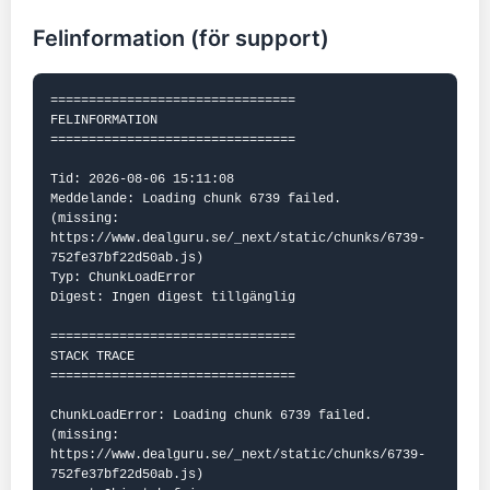
Felinformation (för support)
================================

FELINFORMATION

================================

Tid: 2026-08-06 15:11:08

Meddelande: Loading chunk 6739 failed.

(missing: 
https://www.dealguru.se/_next/static/chunks/6739-
752fe37bf22d50ab.js)

Typ: ChunkLoadError

Digest: Ingen digest tillgänglig

================================

STACK TRACE

================================

ChunkLoadError: Loading chunk 6739 failed.

(missing: 
https://www.dealguru.se/_next/static/chunks/6739-
752fe37bf22d50ab.js)
