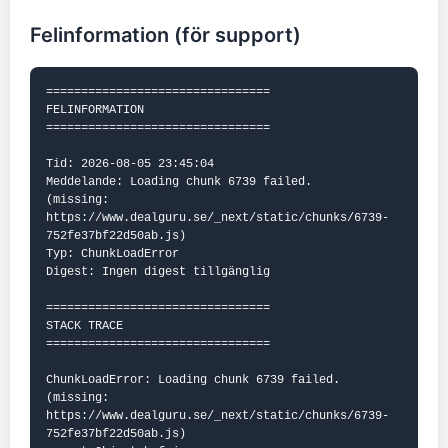
Felinformation (för support)
================================

FELINFORMATION

================================

Tid: 2026-08-05 23:45:04

Meddelande: Loading chunk 6739 failed.

(missing: 
https://www.dealguru.se/_next/static/chunks/6739-
752fe37bf22d50ab.js)

Typ: ChunkLoadError

Digest: Ingen digest tillgänglig

================================

STACK TRACE

================================

ChunkLoadError: Loading chunk 6739 failed.

(missing: 
https://www.dealguru.se/_next/static/chunks/6739-
752fe37bf22d50ab.js)
