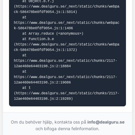
    at Object.b.f.j 
(https://www.dealguru.se/_next/static/chunks/webpa
ck-586478be0fdf9054.js:1:5014)

    at 
https://www.dealguru.se/_next/static/chunks/webpac
k-586478be0fdf9054.js:1:1406

    at Array.reduce (<anonymous>)

    at Function.b.e 
(https://www.dealguru.se/_next/static/chunks/webpa
ck-586478be0fdf9054.js:1:1372)

    at 
https://www.dealguru.se/_next/static/chunks/2117-
12ae460e64403198.js:2:18884

    at 
https://www.dealguru.se/_next/static/chunks/2117-
12ae460e64403198.js:2:19086

    at t 
(https://www.dealguru.se/_next/static/chunks/2117-
12ae460e64403198.js:2:19289)
Om du behöver hjälp, kontakta oss på
info@dealguru.se
och bifoga denna felinformation.