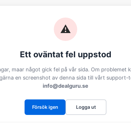
⚠️
Ett oväntat fel uppstod
agar, maar något gick fel på vår sida. Om problemet k
 gärna en screenshot av denna sida till vårt support-
info@dealguru.se
Försök igen
Logga ut