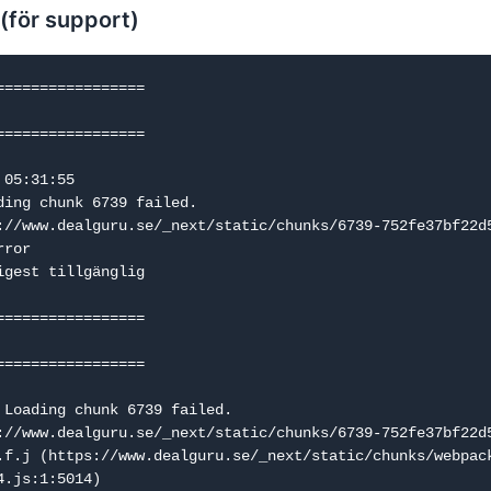
 (för support)
=================

=================

05:31:55

ding chunk 6739 failed.

://www.dealguru.se/_next/static/chunks/6739-752fe37bf22d5
ror

igest tillgänglig

=================

=================

 Loading chunk 6739 failed.

://www.dealguru.se/_next/static/chunks/6739-752fe37bf22d5
.js:1:5014)
