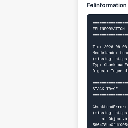
Felinformation
===============
FELINFORMATION

===============
Tid: 2026-08-08 
Meddelande: Loa
(missing: https
Typ: ChunkLoadEr
Digest: Ingen d
===============
STACK TRACE

===============
ChunkLoadError:
(missing: https
    at Object.b.f.j (https://www.dealguru.se/_next/static/chunks/webpack-
586478be0fdf9054