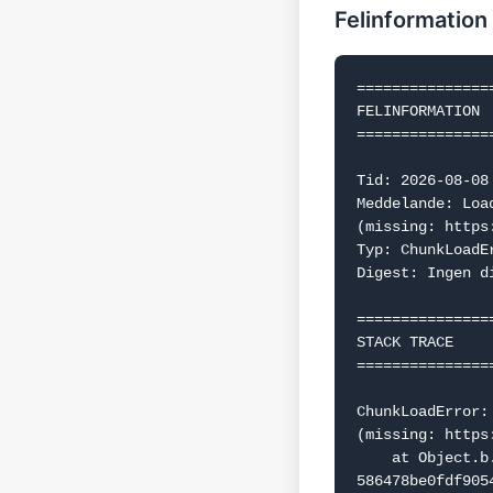
Felinformation
===============
FELINFORMATION

===============
Tid: 2026-08-08 
Meddelande: Loa
(missing: https
Typ: ChunkLoadEr
Digest: Ingen d
===============
STACK TRACE

===============
ChunkLoadError:
(missing: https
    at Object.b.f.j (https://www.dealguru.se/_next/static/chunks/webpack-
586478be0fdf9054