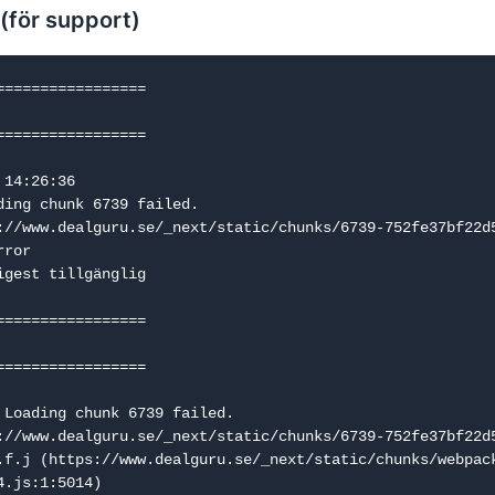
 (för support)
=================

=================

14:26:36

ding chunk 6739 failed.

://www.dealguru.se/_next/static/chunks/6739-752fe37bf22d5
ror

igest tillgänglig

=================

=================

 Loading chunk 6739 failed.

://www.dealguru.se/_next/static/chunks/6739-752fe37bf22d5
.js:1:5014)
