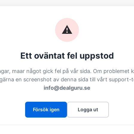
⚠️
Ett oväntat fel uppstod
agar, maar något gick fel på vår sida. Om problemet k
 gärna en screenshot av denna sida till vårt support-
info@dealguru.se
Försök igen
Logga ut