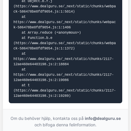
    at Object.b.f.j 
(https://www.dealguru.se/_next/static/chunks/webpa
ck-586478be0fdf9054.js:1:5014)

    at 
https://www.dealguru.se/_next/static/chunks/webpac
k-586478be0fdf9054.js:1:1406

    at Array.reduce (<anonymous>)

    at Function.b.e 
(https://www.dealguru.se/_next/static/chunks/webpa
ck-586478be0fdf9054.js:1:1372)

    at 
https://www.dealguru.se/_next/static/chunks/2117-
12ae460e64403198.js:2:18884

    at 
https://www.dealguru.se/_next/static/chunks/2117-
12ae460e64403198.js:2:19086

    at t 
(https://www.dealguru.se/_next/static/chunks/2117-
12ae460e64403198.js:2:19289)
Om du behöver hjälp, kontakta oss på
info@dealguru.se
och bifoga denna felinformation.