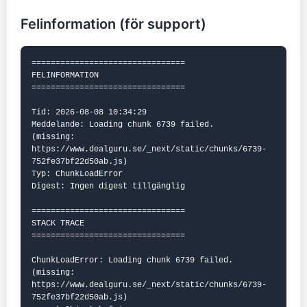
Felinformation (för support)
================================

FELINFORMATION

================================

Tid: 2026-08-08 10:34:29

Meddelande: Loading chunk 6739 failed.

(missing: 
https://www.dealguru.se/_next/static/chunks/6739-
752fe37bf22d50ab.js)

Typ: ChunkLoadError

Digest: Ingen digest tillgänglig

================================

STACK TRACE

================================

ChunkLoadError: Loading chunk 6739 failed.

(missing: 
https://www.dealguru.se/_next/static/chunks/6739-
752fe37bf22d50ab.js)
