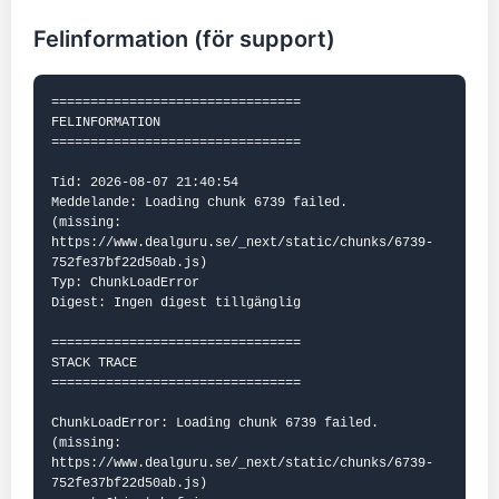
Felinformation (för support)
================================

FELINFORMATION

================================

Tid: 2026-08-07 21:40:54

Meddelande: Loading chunk 6739 failed.

(missing: 
https://www.dealguru.se/_next/static/chunks/6739-
752fe37bf22d50ab.js)

Typ: ChunkLoadError

Digest: Ingen digest tillgänglig

================================

STACK TRACE

================================

ChunkLoadError: Loading chunk 6739 failed.

(missing: 
https://www.dealguru.se/_next/static/chunks/6739-
752fe37bf22d50ab.js)
