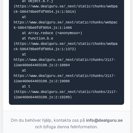
    at Object.b.f.j 
(https://www.dealguru.se/_next/static/chunks/webpa
ck-586478be0fdf9054.js:1:5014)

    at 
https://www.dealguru.se/_next/static/chunks/webpac
k-586478be0fdf9054.js:1:1406

    at Array.reduce (<anonymous>)

    at Function.b.e 
(https://www.dealguru.se/_next/static/chunks/webpa
ck-586478be0fdf9054.js:1:1372)

    at 
https://www.dealguru.se/_next/static/chunks/2117-
12ae460e64403198.js:2:18884

    at 
https://www.dealguru.se/_next/static/chunks/2117-
12ae460e64403198.js:2:19086

    at t 
(https://www.dealguru.se/_next/static/chunks/2117-
12ae460e64403198.js:2:19289)
Om du behöver hjälp, kontakta oss på
info@dealguru.se
och bifoga denna felinformation.