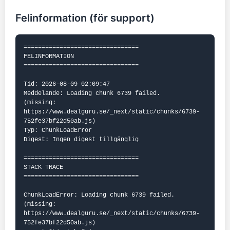
Felinformation (för support)
================================

FELINFORMATION

================================

Tid: 2026-08-09 02:09:47

Meddelande: Loading chunk 6739 failed.

(missing: 
https://www.dealguru.se/_next/static/chunks/6739-
752fe37bf22d50ab.js)

Typ: ChunkLoadError

Digest: Ingen digest tillgänglig

================================

STACK TRACE

================================

ChunkLoadError: Loading chunk 6739 failed.

(missing: 
https://www.dealguru.se/_next/static/chunks/6739-
752fe37bf22d50ab.js)
