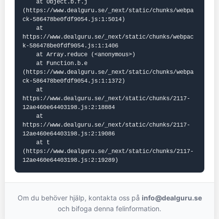
    at Object.b.f.j 
(https://www.dealguru.se/_next/static/chunks/webpa
ck-586478be0fdf9054.js:1:5014)

    at 
https://www.dealguru.se/_next/static/chunks/webpac
k-586478be0fdf9054.js:1:1406

    at Array.reduce (<anonymous>)

    at Function.b.e 
(https://www.dealguru.se/_next/static/chunks/webpa
ck-586478be0fdf9054.js:1:1372)

    at 
https://www.dealguru.se/_next/static/chunks/2117-
12ae460e64403198.js:2:18884

    at 
https://www.dealguru.se/_next/static/chunks/2117-
12ae460e64403198.js:2:19086

    at t 
(https://www.dealguru.se/_next/static/chunks/2117-
12ae460e64403198.js:2:19289)
Om du behöver hjälp, kontakta oss på
info@dealguru.se
och bifoga denna felinformation.