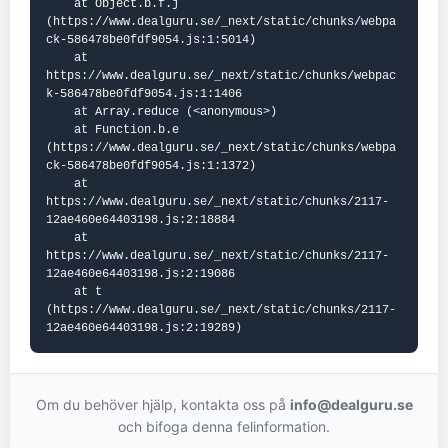
    at Object.b.f.j 
(https://www.dealguru.se/_next/static/chunks/webpa
ck-586478be0fdf9054.js:1:5014)

    at 
https://www.dealguru.se/_next/static/chunks/webpac
k-586478be0fdf9054.js:1:1406

    at Array.reduce (<anonymous>)

    at Function.b.e 
(https://www.dealguru.se/_next/static/chunks/webpa
ck-586478be0fdf9054.js:1:1372)

    at 
https://www.dealguru.se/_next/static/chunks/2117-
12ae460e64403198.js:2:18884

    at 
https://www.dealguru.se/_next/static/chunks/2117-
12ae460e64403198.js:2:19086

    at t 
(https://www.dealguru.se/_next/static/chunks/2117-
12ae460e64403198.js:2:19289)
Om du behöver hjälp, kontakta oss på
info@dealguru.se
och bifoga denna felinformation.