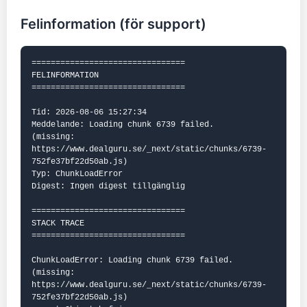
Felinformation (för support)
================================

FELINFORMATION

================================

Tid: 2026-08-06 15:27:34

Meddelande: Loading chunk 6739 failed.

(missing: 
https://www.dealguru.se/_next/static/chunks/6739-
752fe37bf22d50ab.js)

Typ: ChunkLoadError

Digest: Ingen digest tillgänglig

================================

STACK TRACE

================================

ChunkLoadError: Loading chunk 6739 failed.

(missing: 
https://www.dealguru.se/_next/static/chunks/6739-
752fe37bf22d50ab.js)
