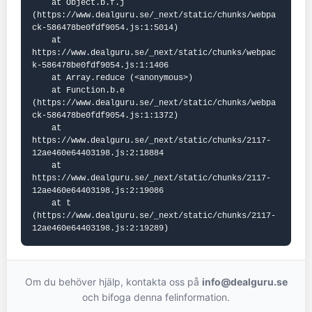
    at Object.b.f.j 
(https://www.dealguru.se/_next/static/chunks/webpa
ck-586478be0fdf9054.js:1:5014)

    at 
https://www.dealguru.se/_next/static/chunks/webpac
k-586478be0fdf9054.js:1:1406

    at Array.reduce (<anonymous>)

    at Function.b.e 
(https://www.dealguru.se/_next/static/chunks/webpa
ck-586478be0fdf9054.js:1:1372)

    at 
https://www.dealguru.se/_next/static/chunks/2117-
12ae460e64403198.js:2:18884

    at 
https://www.dealguru.se/_next/static/chunks/2117-
12ae460e64403198.js:2:19086

    at t 
(https://www.dealguru.se/_next/static/chunks/2117-
12ae460e64403198.js:2:19289)
Om du behöver hjälp, kontakta oss på
info@dealguru.se
och bifoga denna felinformation.