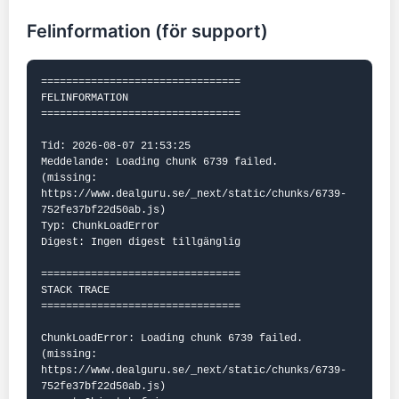
Felinformation (för support)
================================

FELINFORMATION

================================

Tid: 2026-08-07 21:53:25

Meddelande: Loading chunk 6739 failed.

(missing: 
https://www.dealguru.se/_next/static/chunks/6739-
752fe37bf22d50ab.js)

Typ: ChunkLoadError

Digest: Ingen digest tillgänglig

================================

STACK TRACE

================================

ChunkLoadError: Loading chunk 6739 failed.

(missing: 
https://www.dealguru.se/_next/static/chunks/6739-
752fe37bf22d50ab.js)
