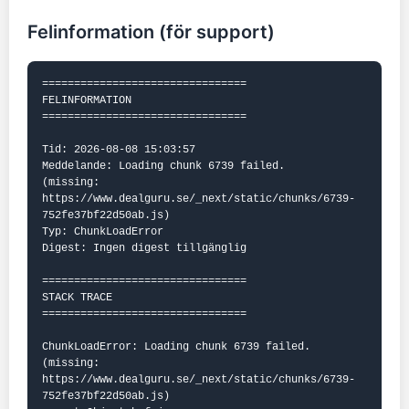
Felinformation (för support)
================================

FELINFORMATION

================================

Tid: 2026-08-08 15:03:57

Meddelande: Loading chunk 6739 failed.

(missing: 
https://www.dealguru.se/_next/static/chunks/6739-
752fe37bf22d50ab.js)

Typ: ChunkLoadError

Digest: Ingen digest tillgänglig

================================

STACK TRACE

================================

ChunkLoadError: Loading chunk 6739 failed.

(missing: 
https://www.dealguru.se/_next/static/chunks/6739-
752fe37bf22d50ab.js)
