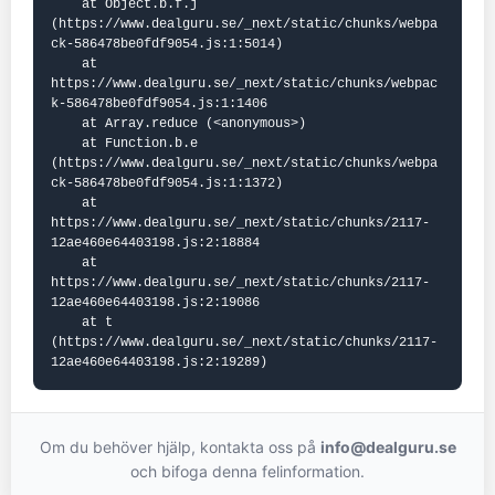
    at Object.b.f.j 
(https://www.dealguru.se/_next/static/chunks/webpa
ck-586478be0fdf9054.js:1:5014)

    at 
https://www.dealguru.se/_next/static/chunks/webpac
k-586478be0fdf9054.js:1:1406

    at Array.reduce (<anonymous>)

    at Function.b.e 
(https://www.dealguru.se/_next/static/chunks/webpa
ck-586478be0fdf9054.js:1:1372)

    at 
https://www.dealguru.se/_next/static/chunks/2117-
12ae460e64403198.js:2:18884

    at 
https://www.dealguru.se/_next/static/chunks/2117-
12ae460e64403198.js:2:19086

    at t 
(https://www.dealguru.se/_next/static/chunks/2117-
12ae460e64403198.js:2:19289)
Om du behöver hjälp, kontakta oss på
info@dealguru.se
och bifoga denna felinformation.