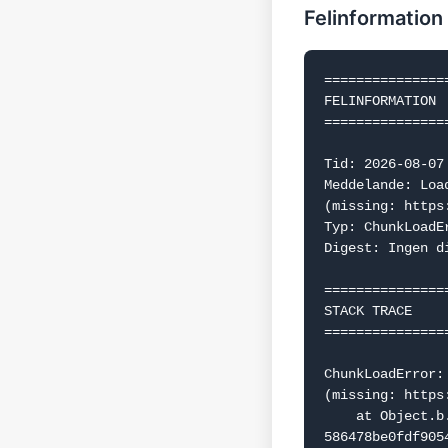
Felinformation
===============
FELINFORMATION

===============
Tid: 2026-08-07 
Meddelande: Loa
(missing: https
Typ: ChunkLoadEr
Digest: Ingen d
===============
STACK TRACE

===============
ChunkLoadError:
(missing: https
    at Object.b.f.j (https://www.dealguru.se/_next/static/chunks/webpack-
586478be0fdf9054