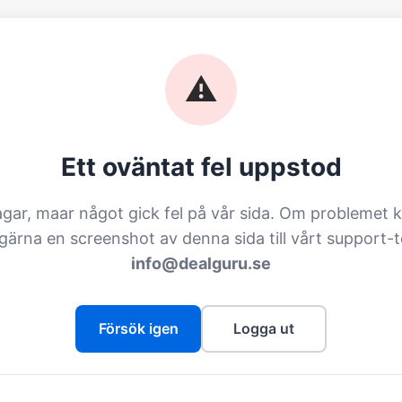
⚠️
Ett oväntat fel uppstod
agar, maar något gick fel på vår sida. Om problemet k
 gärna en screenshot av denna sida till vårt support-
info@dealguru.se
Försök igen
Logga ut