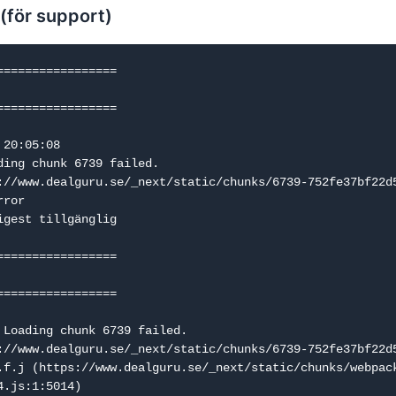
 (för support)
=================

=================

20:05:08

ding chunk 6739 failed.

://www.dealguru.se/_next/static/chunks/6739-752fe37bf22d5
ror

igest tillgänglig

=================

=================

 Loading chunk 6739 failed.

://www.dealguru.se/_next/static/chunks/6739-752fe37bf22d5
.js:1:5014)
