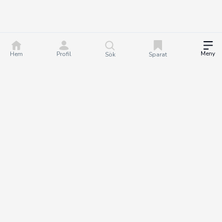
Meny
Hem
Profil
Sök
Sparat
DealGuru.se är ett community för dig som älskar bra
erbjudanden och deals. Tillsammans hjälper vi varandra att göra
bättre köp genom att hitta och dela de bästa erbjudandena. Det
är helt gratis att bli medlem på Dealguru, så om du vill fatta
smartare köpbeslut och spara både tid och pengar - bli en
DealGuru du också!