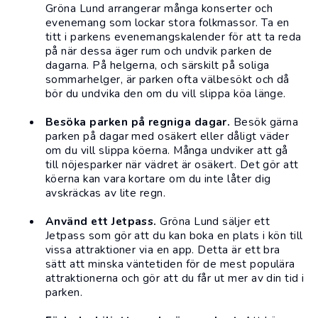
Gröna Lund arrangerar många konserter och
evenemang som lockar stora folkmassor. Ta en
titt i parkens evenemangskalender för att ta reda
på när dessa äger rum och undvik parken de
dagarna. På helgerna, och särskilt på soliga
sommarhelger, är parken ofta välbesökt och då
bör du undvika den om du vill slippa köa länge.
Besöka parken på regniga dagar.
Besök gärna
parken på dagar med osäkert eller dåligt väder
om du vill slippa köerna. Många undviker att gå
till nöjesparker när vädret är osäkert. Det gör att
köerna kan vara kortare om du inte låter dig
avskräckas av lite regn.
Använd ett Jetpass.
Gröna Lund säljer ett
Jetpass som gör att du kan boka en plats i kön till
vissa attraktioner via en app. Detta är ett bra
sätt att minska väntetiden för de mest populära
attraktionerna och gör att du får ut mer av din tid i
parken.