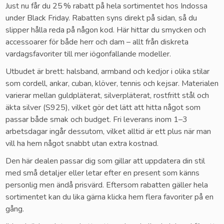
Just nu får du 25 % rabatt på hela sortimentet hos Indossa
under Black Friday. Rabatten syns direkt på sidan, så du
slipper hålla reda på någon kod. Här hittar du smycken och
accessoarer för både herr och dam – allt från diskreta
vardagsfavoriter till mer iögonfallande modeller.
Utbudet är brett: halsband, armband och kedjor i olika stilar
som cordell, ankar, cuban, klöver, tennis och kejsar. Materialen
varierar mellan guldpläterat, silverpläterat, rostfritt stål och
äkta silver (S925), vilket gör det lätt att hitta något som
passar både smak och budget. Fri leverans inom 1–3
arbetsdagar ingår dessutom, vilket alltid är ett plus när man
vill ha hem något snabbt utan extra kostnad.
Den här dealen passar dig som gillar att uppdatera din stil
med små detaljer eller letar efter en present som känns
personlig men ändå prisvärd. Eftersom rabatten gäller hela
sortimentet kan du lika gärna klicka hem flera favoriter på en
gång.