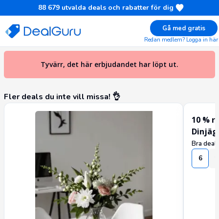
88 679
utvalda deals och rabatter för dig
Gå med gratis
Redan medlem? Logga in här
Hem
Indossa
25 % Black Friday-rabatt hos Indossa
Gratis saker
Smartphones & Mobiltelefoner
Kläder
Tyvärr, det här erbjudandet har löpt ut.
Fler deals du inte vill missa! 👌
10 % r
Dinjä
Bra deal?
6