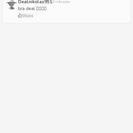
Dealnikolas951
8 månader
bra deal 👍🏼👍🏼
0
Svara