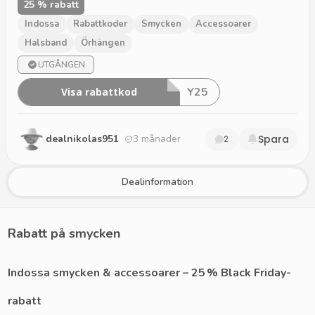
25 % rabatt
Indossa
Rabattkoder
Smycken
Accessoarer
Halsband
Örhängen
UTGÅNGEN
Y
2
5
Visa rabattkod
dealnikolas951
3 månader
Spara
2
Dealinformation
Rabatt på smycken
Indossa smycken & accessoarer – 25 % Black Friday-
rabatt