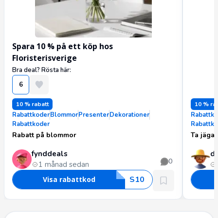
Spara 10 % på ett köp hos
Floristerisverige
Bra deal? Rösta här:
6
10 % rabatt
10 % ra
Rabattkoder
Blommor
Presenter
Dekorationer
Rabattk
Rabattkoder
Rabattk
Rabatt på blommor
Ta jägar
fynddeals
d
0
1 månad sedan
S
1
0
Visa rabattkod