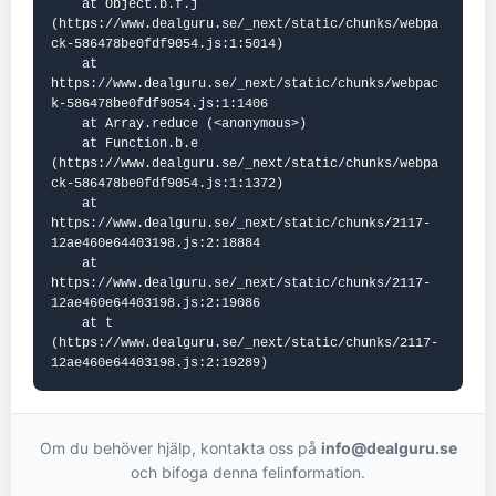
    at Object.b.f.j 
(https://www.dealguru.se/_next/static/chunks/webpa
ck-586478be0fdf9054.js:1:5014)

    at 
https://www.dealguru.se/_next/static/chunks/webpac
k-586478be0fdf9054.js:1:1406

    at Array.reduce (<anonymous>)

    at Function.b.e 
(https://www.dealguru.se/_next/static/chunks/webpa
ck-586478be0fdf9054.js:1:1372)

    at 
https://www.dealguru.se/_next/static/chunks/2117-
12ae460e64403198.js:2:18884

    at 
https://www.dealguru.se/_next/static/chunks/2117-
12ae460e64403198.js:2:19086

    at t 
(https://www.dealguru.se/_next/static/chunks/2117-
12ae460e64403198.js:2:19289)
Om du behöver hjälp, kontakta oss på
info@dealguru.se
och bifoga denna felinformation.