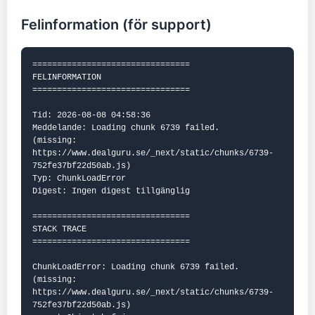
Felinformation (för support)
================================

FELINFORMATION

================================

Tid: 2026-08-08 04:58:36

Meddelande: Loading chunk 6739 failed.

(missing: 
https://www.dealguru.se/_next/static/chunks/6739-
752fe37bf22d50ab.js)

Typ: ChunkLoadError

Digest: Ingen digest tillgänglig

================================

STACK TRACE

================================

ChunkLoadError: Loading chunk 6739 failed.

(missing: 
https://www.dealguru.se/_next/static/chunks/6739-
752fe37bf22d50ab.js)
