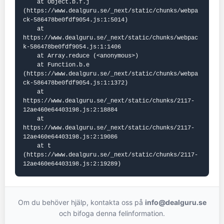
    at Object.b.f.j 
(https://www.dealguru.se/_next/static/chunks/webpa
ck-586478be0fdf9054.js:1:5014)

    at 
https://www.dealguru.se/_next/static/chunks/webpac
k-586478be0fdf9054.js:1:1406

    at Array.reduce (<anonymous>)

    at Function.b.e 
(https://www.dealguru.se/_next/static/chunks/webpa
ck-586478be0fdf9054.js:1:1372)

    at 
https://www.dealguru.se/_next/static/chunks/2117-
12ae460e64403198.js:2:18884

    at 
https://www.dealguru.se/_next/static/chunks/2117-
12ae460e64403198.js:2:19086

    at t 
(https://www.dealguru.se/_next/static/chunks/2117-
12ae460e64403198.js:2:19289)
Om du behöver hjälp, kontakta oss på
info@dealguru.se
och bifoga denna felinformation.