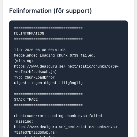
Felinformation (för support)
================================

FELINFORMATION

================================

Tid: 2026-08-08 00:41:08

Meddelande: Loading chunk 6739 failed.

(missing: 
https://www.dealguru.se/_next/static/chunks/6739-
752fe37bf22d50ab.js)

Typ: ChunkLoadError

Digest: Ingen digest tillgänglig

================================

STACK TRACE

================================

ChunkLoadError: Loading chunk 6739 failed.

(missing: 
https://www.dealguru.se/_next/static/chunks/6739-
752fe37bf22d50ab.js)
