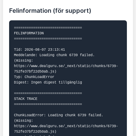
Felinformation (för support)
================================

FELINFORMATION

================================

Tid: 2026-08-07 23:13:41

Meddelande: Loading chunk 6739 failed.

(missing: 
https://www.dealguru.se/_next/static/chunks/6739-
752fe37bf22d50ab.js)

Typ: ChunkLoadError

Digest: Ingen digest tillgänglig

================================

STACK TRACE

================================

ChunkLoadError: Loading chunk 6739 failed.

(missing: 
https://www.dealguru.se/_next/static/chunks/6739-
752fe37bf22d50ab.js)
