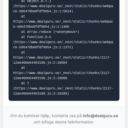
    at Object.b.f.j 
(https://www.dealguru.se/_next/static/chunks/webpa
ck-586478be0fdf9054.js:1:5014)

    at 
https://www.dealguru.se/_next/static/chunks/webpac
k-586478be0fdf9054.js:1:1406

    at Array.reduce (<anonymous>)

    at Function.b.e 
(https://www.dealguru.se/_next/static/chunks/webpa
ck-586478be0fdf9054.js:1:1372)

    at 
https://www.dealguru.se/_next/static/chunks/2117-
12ae460e64403198.js:2:18884

    at 
https://www.dealguru.se/_next/static/chunks/2117-
12ae460e64403198.js:2:19086

    at t 
(https://www.dealguru.se/_next/static/chunks/2117-
12ae460e64403198.js:2:19289)
Om du behöver hjälp, kontakta oss på
info@dealguru.se
och bifoga denna felinformation.