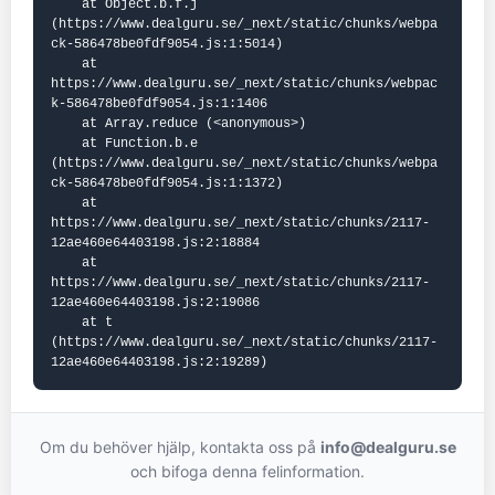
    at Object.b.f.j 
(https://www.dealguru.se/_next/static/chunks/webpa
ck-586478be0fdf9054.js:1:5014)

    at 
https://www.dealguru.se/_next/static/chunks/webpac
k-586478be0fdf9054.js:1:1406

    at Array.reduce (<anonymous>)

    at Function.b.e 
(https://www.dealguru.se/_next/static/chunks/webpa
ck-586478be0fdf9054.js:1:1372)

    at 
https://www.dealguru.se/_next/static/chunks/2117-
12ae460e64403198.js:2:18884

    at 
https://www.dealguru.se/_next/static/chunks/2117-
12ae460e64403198.js:2:19086

    at t 
(https://www.dealguru.se/_next/static/chunks/2117-
12ae460e64403198.js:2:19289)
Om du behöver hjälp, kontakta oss på
info@dealguru.se
och bifoga denna felinformation.