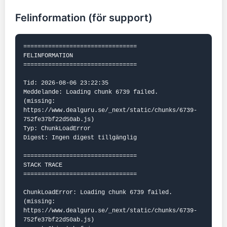
Felinformation (för support)
================================

FELINFORMATION

================================

Tid: 2026-08-06 23:22:35

Meddelande: Loading chunk 6739 failed.

(missing: 
https://www.dealguru.se/_next/static/chunks/6739-
752fe37bf22d50ab.js)

Typ: ChunkLoadError

Digest: Ingen digest tillgänglig

================================

STACK TRACE

================================

ChunkLoadError: Loading chunk 6739 failed.

(missing: 
https://www.dealguru.se/_next/static/chunks/6739-
752fe37bf22d50ab.js)
