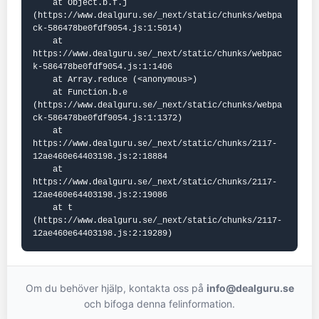
    at Object.b.f.j 
(https://www.dealguru.se/_next/static/chunks/webpa
ck-586478be0fdf9054.js:1:5014)

    at 
https://www.dealguru.se/_next/static/chunks/webpac
k-586478be0fdf9054.js:1:1406

    at Array.reduce (<anonymous>)

    at Function.b.e 
(https://www.dealguru.se/_next/static/chunks/webpa
ck-586478be0fdf9054.js:1:1372)

    at 
https://www.dealguru.se/_next/static/chunks/2117-
12ae460e64403198.js:2:18884

    at 
https://www.dealguru.se/_next/static/chunks/2117-
12ae460e64403198.js:2:19086

    at t 
(https://www.dealguru.se/_next/static/chunks/2117-
12ae460e64403198.js:2:19289)
Om du behöver hjälp, kontakta oss på
info@dealguru.se
och bifoga denna felinformation.