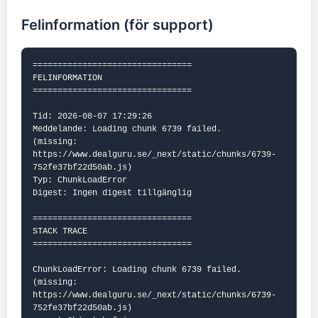
Felinformation (för support)
================================

FELINFORMATION

================================

Tid: 2026-08-07 17:29:26

Meddelande: Loading chunk 6739 failed.

(missing: 
https://www.dealguru.se/_next/static/chunks/6739-
752fe37bf22d50ab.js)

Typ: ChunkLoadError

Digest: Ingen digest tillgänglig

================================

STACK TRACE

================================

ChunkLoadError: Loading chunk 6739 failed.

(missing: 
https://www.dealguru.se/_next/static/chunks/6739-
752fe37bf22d50ab.js)
