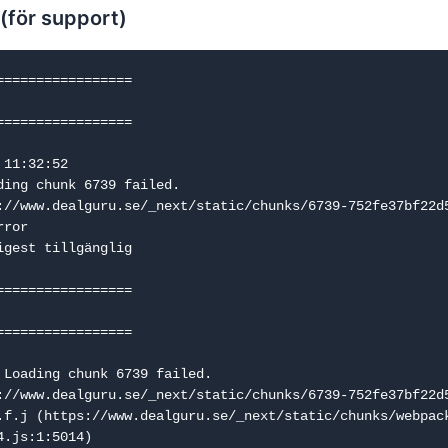
 (för support)
=================

=================

11:32:52

ding chunk 6739 failed.

://www.dealguru.se/_next/static/chunks/6739-752fe37bf22d5
ror

igest tillgänglig

=================

=================

 Loading chunk 6739 failed.

://www.dealguru.se/_next/static/chunks/6739-752fe37bf22d5
.js:1:5014)
