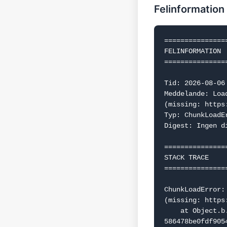
Felinformation
===============
FELINFORMATION

===============
Tid: 2026-08-06 
Meddelande: Loa
(missing: https
Typ: ChunkLoadEr
Digest: Ingen d
===============
STACK TRACE

===============
ChunkLoadError:
(missing: https
    at Object.b.f.j (https://www.dealguru.se/_next/static/chunks/webpack-
586478be0fdf9054