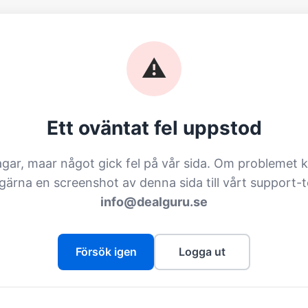
⚠️
Ett oväntat fel uppstod
agar, maar något gick fel på vår sida. Om problemet k
 gärna en screenshot av denna sida till vårt support-
info@dealguru.se
Försök igen
Logga ut