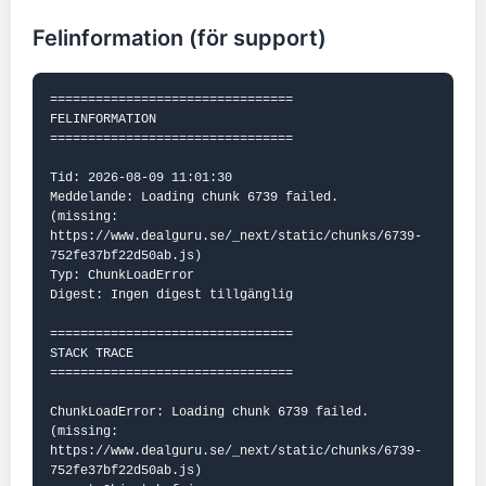
Felinformation (för support)
================================

FELINFORMATION

================================

Tid: 2026-08-09 11:01:30

Meddelande: Loading chunk 6739 failed.

(missing: 
https://www.dealguru.se/_next/static/chunks/6739-
752fe37bf22d50ab.js)

Typ: ChunkLoadError

Digest: Ingen digest tillgänglig

================================

STACK TRACE

================================

ChunkLoadError: Loading chunk 6739 failed.

(missing: 
https://www.dealguru.se/_next/static/chunks/6739-
752fe37bf22d50ab.js)
