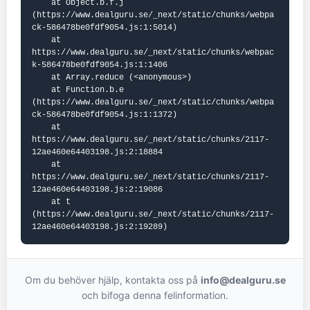
    at Object.b.f.j 
(https://www.dealguru.se/_next/static/chunks/webpa
ck-586478be0fdf9054.js:1:5014)

    at 
https://www.dealguru.se/_next/static/chunks/webpac
k-586478be0fdf9054.js:1:1406

    at Array.reduce (<anonymous>)

    at Function.b.e 
(https://www.dealguru.se/_next/static/chunks/webpa
ck-586478be0fdf9054.js:1:1372)

    at 
https://www.dealguru.se/_next/static/chunks/2117-
12ae460e64403198.js:2:18884

    at 
https://www.dealguru.se/_next/static/chunks/2117-
12ae460e64403198.js:2:19086

    at t 
(https://www.dealguru.se/_next/static/chunks/2117-
12ae460e64403198.js:2:19289)
Om du behöver hjälp, kontakta oss på
info@dealguru.se
och bifoga denna felinformation.